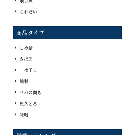
飛び魚
ちれだい
商品タイプ
しめ鯖
さば節
一夜干し
燻製
サバの開き
屋久とろ
味噌