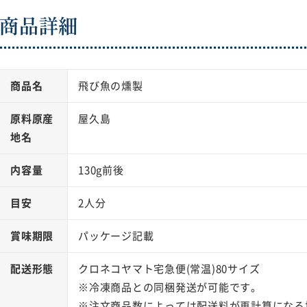
商品詳細
商品名
飛び魚の燻製
原料原産
屋久島
地名
内容量
130g前後
目安
2人分
賞味期限
パッケージ記載
配送形態
クロネコヤマト宅急便(常温)80サイズ
※冷凍商品との同梱発送が可能です。
※注文商品数によっては配送料が再計算になる