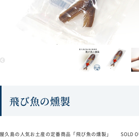
飛び魚の燻製
屋久島の人気お土産の定番商品「飛び魚の燻製」
SOLD O