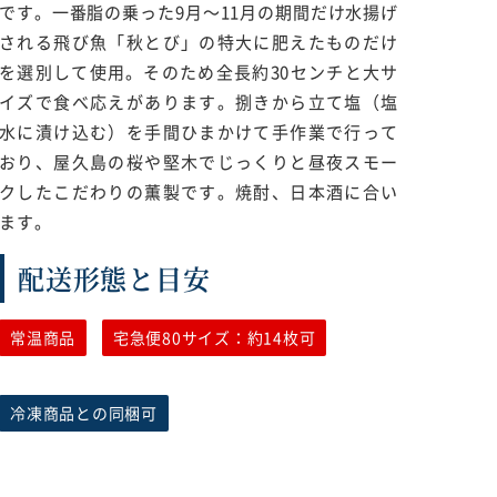
です。一番脂の乗った9月〜11月の期間だけ水揚げ
される飛び魚「秋とび」の特大に肥えたものだけ
を選別して使用。そのため全長約30センチと大サ
イズで食べ応えがあります。捌きから立て塩（塩
水に漬け込む）を手間ひまかけて手作業で行って
おり、屋久島の桜や堅木でじっくりと昼夜スモー
クしたこだわりの薫製です。焼酎、日本酒に合い
ます。
配送形態と目安
常温商品
宅急便80サイズ：約14枚可
冷凍商品との同梱可