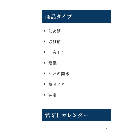
商品タイプ
しめ鯖
さば節
一夜干し
燻製
サバの開き
屋久とろ
味噌
営業日カレンダー