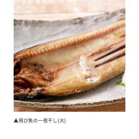
▲飛び魚の一夜干し(大)