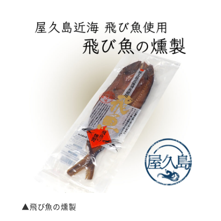
▲飛び魚の燻製